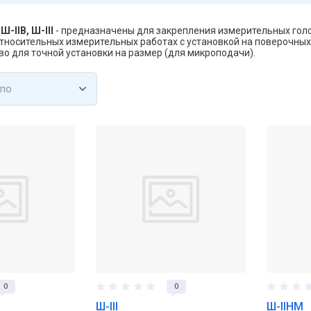
 Ш-IIB, Ш-III
- предназначены для закрепления измерительных голово
носительных измерительных работах с установкой на поверочных пл
во для точной установки на размер (для микроподачи).
 по
0
0
Ш-III
Ш-IIНМ