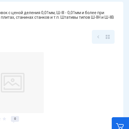
к с ценой деления 0,01мм, Ш-III - 0,01мм и более при
итах, станинах станков и т.п. Штативы типов Ш-IIH и Ш-IIВ
0