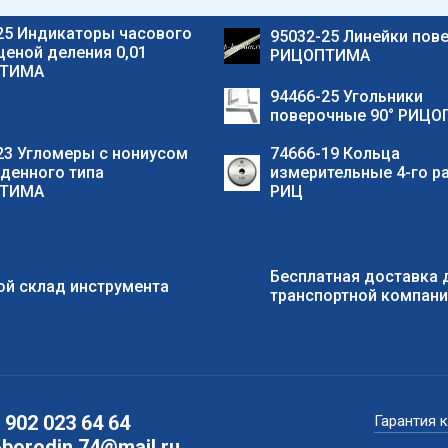
25 Индикаторы часового
95032-25 Линейки пов
 ценой деления 0,01
РИЦОПТИМА
ТИМА
94466-25 Угольники
поверочные 90° РИЦ
23 Угломеры с нониусом
74666-19 Кольца
денного типа
измерительные 4-го р
ТИМА
РИЦ
Бесплатная доставка 
й склад инструмента
транспортной компан
 902 023 64 64
Гарантия 
-borodin.74@mail.ru