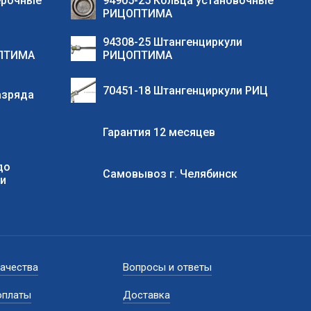
ерочные
94905-25 Кольца установочные
РИЦОПТИМА
94308-25 Штангенциркули
ОПТИМА
РИЦОПТИМА
70451-18 Штангенциркули РИЦ
азряда
Гарантия 12 месяцев
до
Самовывоз г. Челябинск
ии
качества
Вопросы и ответы
оплаты
Доставка