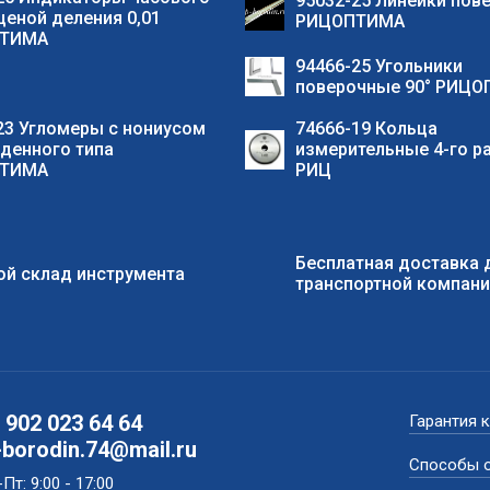
95032-25 Линейки пов
 ценой деления 0,01
РИЦОПТИМА
ТИМА
94466-25 Угольники
поверочные 90° РИЦ
23 Угломеры с нониусом
74666-19 Кольца
денного типа
измерительные 4-го р
ТИМА
РИЦ
Бесплатная доставка 
й склад инструмента
транспортной компан
 902 023 64 64
Гарантия 
-borodin.74@mail.ru
Способы 
Пт: 9:00 - 17:00